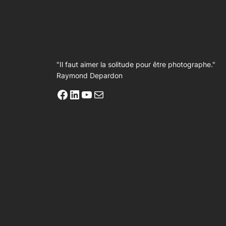
"Il faut aimer la solitude pour être photographe."
Raymond Depardon
Facebook
LinkedIn
YouTube
E-mail