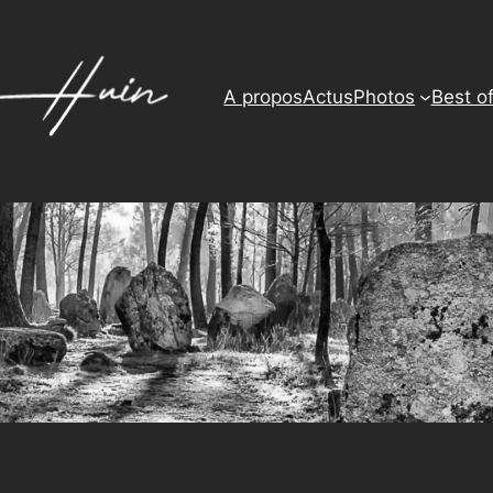
A propos
Actus
Photos
Best o