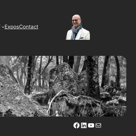
f
Expos
Contact
Facebook
LinkedIn
YouTube
E-mail