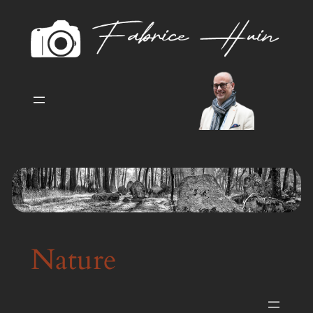
Aller
au
contenu
Nature