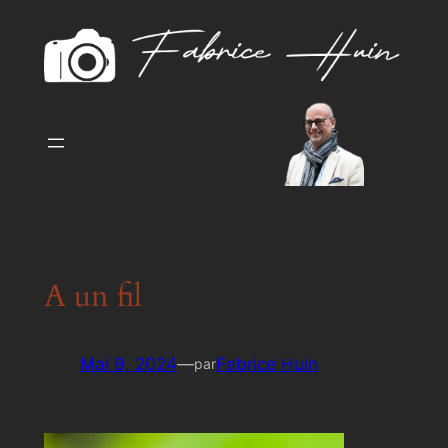
Aller
au
contenu
A un fil
Mai 9, 2024
—
Fabrice Huin
par