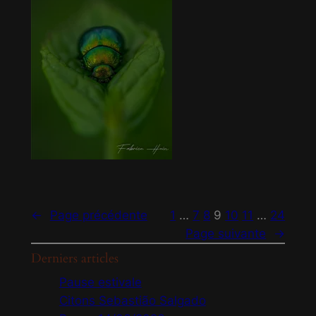
←
Page précédente
1
…
7
8
9
10
11
…
24
Page suivante
→
Derniers articles
Pause estivale
Citons Sebastião Salgado