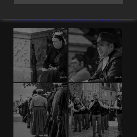
dans
Photographies
Cliquez sur ce lien pour agrandir la galerie…
Ceci fermera dans
12
secondes