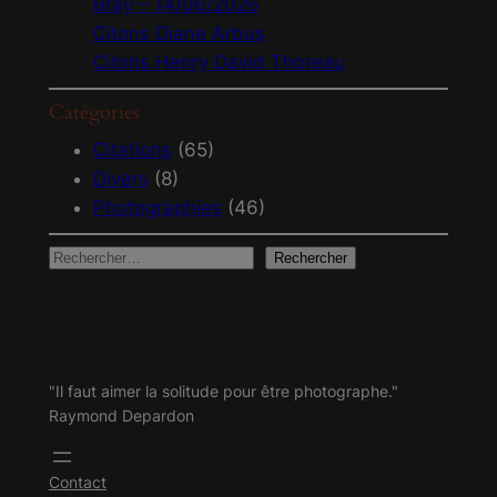
Bray – 14/06/2026
Citons Diane Arbus
Citons Henry David Thoreau
Catégories
Citations
(65)
Divers
(8)
Photographies
(46)
R
Rechercher
e
c
h
e
"Il faut aimer la solitude pour être photographe."
r
Raymond Depardon
c
h
Contact
e