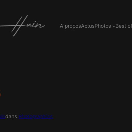
modal-check
A propos
Actus
Photos
Best o
5
uin
dans
Photographies