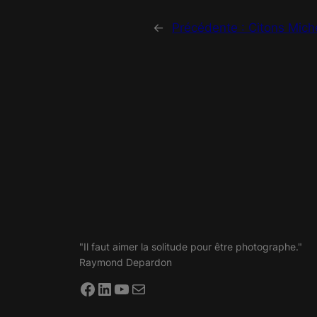
←
Précédente :
Citons Mich
"Il faut aimer la solitude pour être photographe."
Raymond Depardon
Facebook
LinkedIn
YouTube
E-mail