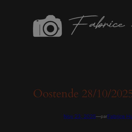
Aller
au
contenu
Oostende 28/10/202
Nov 23, 2025
—
Fabrice H
par