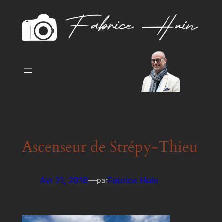
Aller
au
contenu
Ascenseur de Strépy-Thieu
Avr 21, 2016
—
Fabrice Huin
par