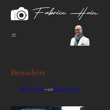
Aller
au
contenu
Bernadette
Fév 17, 2013
—
Fabrice Huin
par