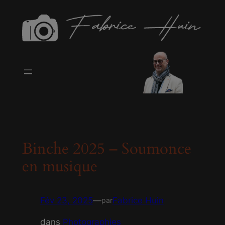
modal-check
Aller
au
contenu
Binche 2025 – Soumonce
en musique
Fév 23, 2025
—
Fabrice Huin
par
dans
Photographies