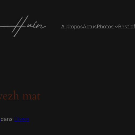
modal-check
A propos
Actus
Photos
Best o
vezh mat
n
dans
Divers