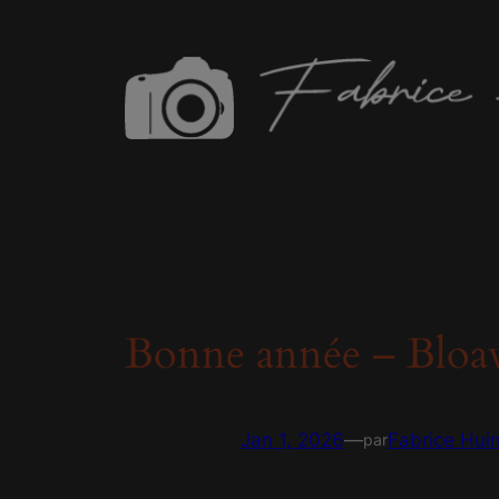
Aller
au
contenu
Bonne année – Bloa
Jan 1, 2026
—
Fabrice Hui
par