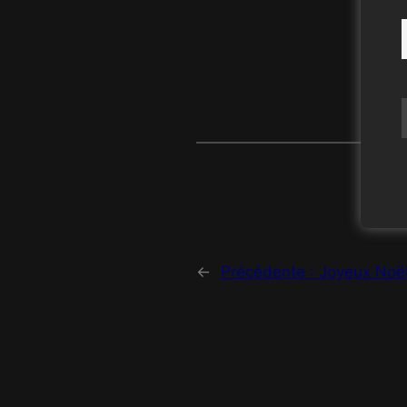
←
Précédente :
Joyeux Noë