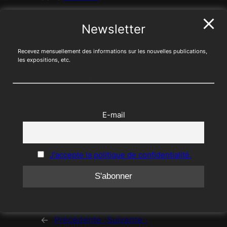
Newsletter
« Le photographe est rempli de doute. Rien
ne l’apaisera. » – Raymond Depardon
Recevez mensuellement des informations sur les nouvelles publications,
les expositions, etc.
E-mail
J'accepte la politique de confidentialité.
←
Précédente :
Suivante :
Ceci fermera dans
17
secondes