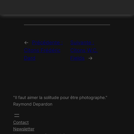
Ceci fermera dans
17
secondes
←
Précédente :
Suivante :
Citons Frédéric
Citons W.C.
Dard
Fields
→
"Il faut aimer la solitude pour être photographe."
Raymond Depardon
Contact
Newsletter