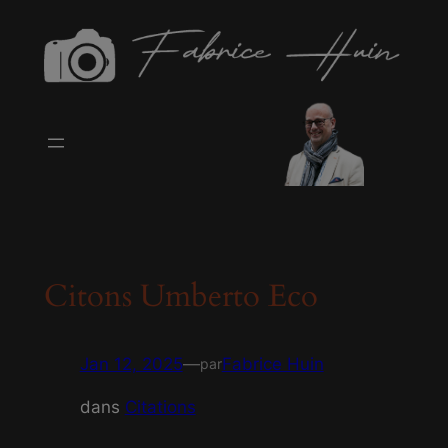
modal-check
Aller
au
contenu
Citons Umberto Eco
Jan 12, 2025
—
Fabrice Huin
par
dans
Citations