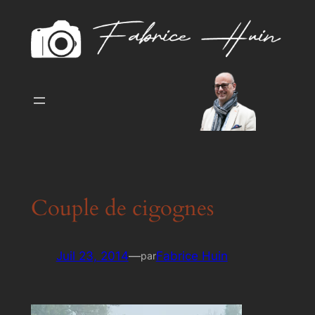
Aller
au
contenu
Couple de cigognes
Juil 23, 2014
—
Fabrice Huin
par