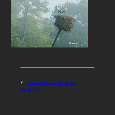
←
Précédente :
Couple de
cigognes