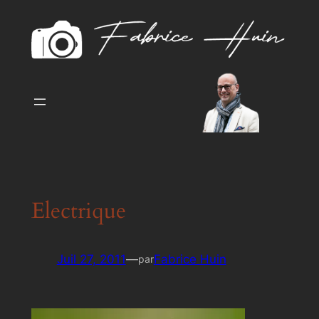
Aller
au
contenu
Electrique
Juil 27, 2011
—
Fabrice Huin
par