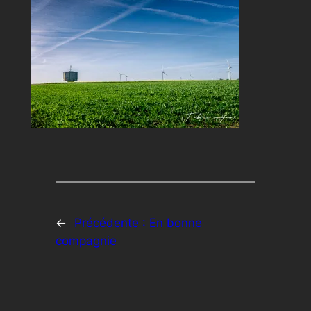
←
Précédente :
En bonne
compagnie