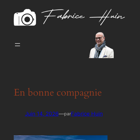
Aller
au
contenu
En bonne compagnie
Juin 14, 2026
—
Fabrice Huin
par