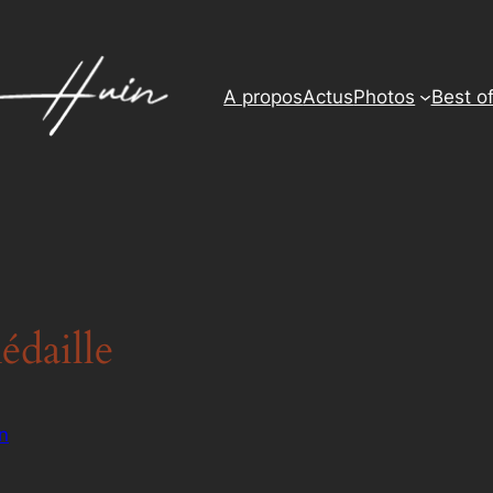
A propos
Actus
Photos
Best o
édaille
n