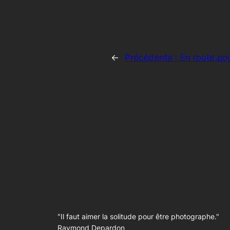
←
Précédente :
En route po
"Il faut aimer la solitude pour être photographe."
Raymond Depardon