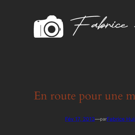
Aller
au
contenu
En route pour une m
Fév 17, 2013
—
Fabrice Hui
par