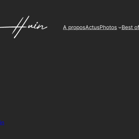
A propos
Actus
Photos
Best o
in