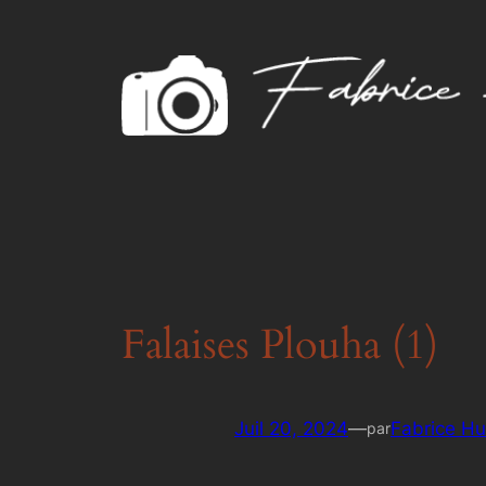
Aller
au
contenu
Falaises Plouha (1)
Juil 20, 2024
—
Fabrice Hu
par