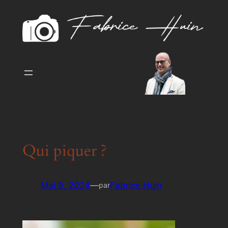
Aller
au
contenu
Qui piquer ?
Mai 9, 2024
—
Fabrice Huin
par