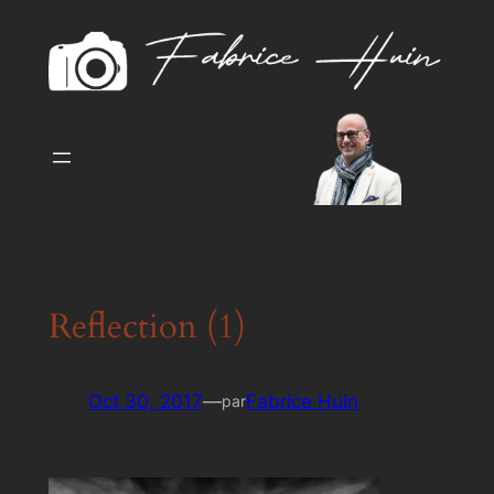
Aller
au
contenu
Reflection (1)
Oct 30, 2017
—
Fabrice Huin
par