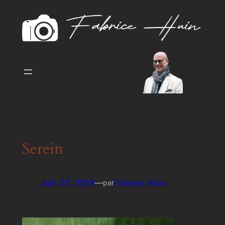
Aller
au
contenu
Serein
Juin 25, 2019
—
Fabrice Huin
par