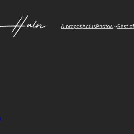
A propos
Actus
Photos
Best o
n