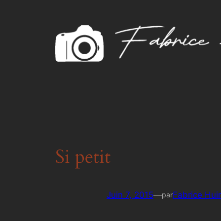
Aller
au
contenu
Si petit
Juin 7, 2015
—
Fabrice Hui
par