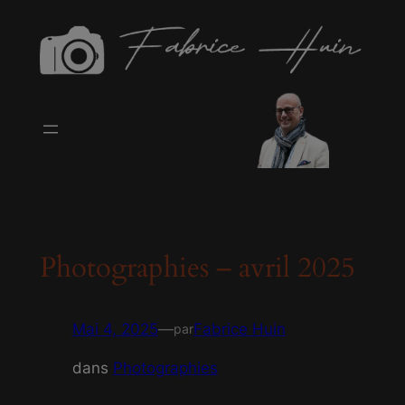
modal-check
Aller
au
contenu
Photographies – avril 2025
Mai 4, 2025
—
Fabrice Huin
par
dans
Photographies