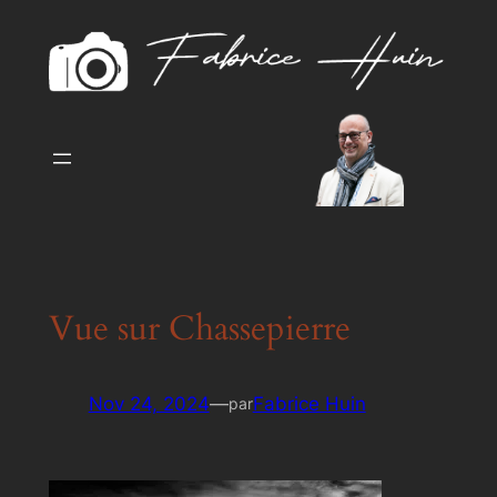
Aller
au
contenu
Vue sur Chassepierre
Nov 24, 2024
—
Fabrice Huin
par