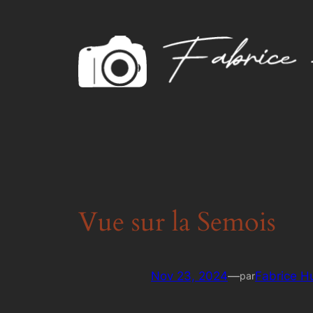
Aller
au
contenu
Vue sur la Semois
Nov 23, 2024
—
Fabrice H
par