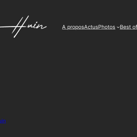
A propos
Actus
Photos
Best o
uin